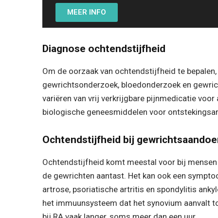
MEER INFO
Diagnose ochtendstijfheid
Om de oorzaak van ochtendstijfheid te bepalen,
gewrichtsonderzoek, bloedonderzoek en gewrich
variëren van vrij verkrijgbare pijnmedicatie v
biologische geneesmiddelen voor ontstekingsart
Ochtendstijfheid bij gewrichtsaando
Ochtendstijfheid komt meestal voor bij mense
de gewrichten aantast. Het kan ook een sympto
artrose, psoriatische artritis en spondylitis ank
het immuunsysteem dat het synovium aanvalt tot 
bij RA vaak langer, soms meer dan een uur.